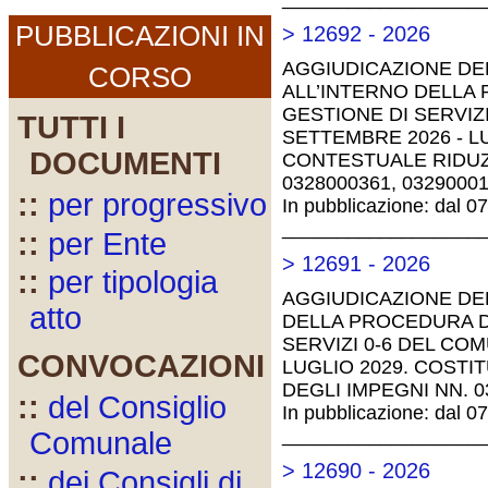
PUBBLICAZIONI IN
> 12692 - 2026
AGGIUDICAZIONE DEL
CORSO
ALL’INTERNO DELLA 
GESTIONE DI SERVIZ
TUTTI I
SETTEMBRE 2026 - L
DOCUMENTI
CONTESTUALE RIDUZI
0328000361, 0329000
::
per progressivo
In pubblicazione: dal 0
__________________
::
per Ente
> 12691 - 2026
::
per tipologia
AGGIUDICAZIONE DEL
atto
DELLA PROCEDURA DI
SERVIZI 0-6 DEL CO
CONVOCAZIONI
LUGLIO 2029. COSTI
DEGLI IMPEGNI NN. 0
::
del Consiglio
In pubblicazione: dal 0
__________________
Comunale
> 12690 - 2026
::
dei Consigli di