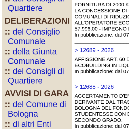
FORNITURA DI 2000 
Quartiere
LA CONCESSIONE DI 
COMUNALI DI RIDUZI
DELIBERAZIONI
ALL'OPERATORE ECO
57.996,00 - IMPEGNO
::
del Consiglio
In pubblicazione: dal 0
Comunale
__________________
::
della Giunta
> 12689 - 2026
Comunale
AFFISSIONE ART. 60 D
ECOBUILDING IN LIQ
::
dei Consigli di
In pubblicazione: dal 0
__________________
Quartiere
> 12688 - 2026
AVVISI DI GARA
ACCERTAMENTO D'ENT
DERIVANTE DAL TRAS
::
del Comune di
BOLOGNA DEL FONDO
Bologna
STUDENTESSE CON D
SECONDO GRADO.
::
di altri Enti
In pubblicazione: dal 0