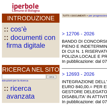
iperbole
Comune di Bologna
per progressivo
TUTTI I DOCUMENTI >
INTRODUZIONE
::
cos'è
> 12706 - 2026
::
documenti con
BANDO DI CONCORSO
firma digitale
PIENO E INDETERMINA
DI CUI N. 1 RISERV
POLIZIA LOCALE E P
In pubblicazione: dal 0
__________________
RICERCA NEL SITO
> 12693 - 2026
istruzioni per la ricerca
INTEGRAZIONE DELL'
EURO 840,00.= PER 
::
ricerca
GESTORE DELEGATO 
avanzata
DISABILITA' IN ATTIVI
In pubblicazione: dal 0
__________________