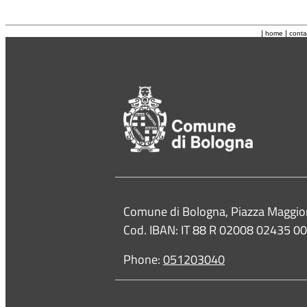
|
|
home
conta
Contacts
Comune di Bologna, Piazza Maggio
Cod. IBAN: IT 88 R 02008 02435 
Phone:
051203040