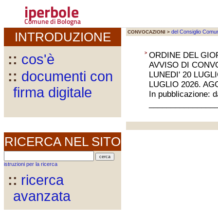
iperbole
Comune di Bologna
del Consiglio Comu
CONVOCAZIONI >
INTRODUZIONE
>
ORDINE DEL GIO
::
cos'è
AVVISO DI CONV
::
documenti con
LUNEDI' 20 LUGL
LUGLIO 2026. 
firma digitale
In pubblicazione: 
_______________
RICERCA NEL SITO
istruzioni per la ricerca
::
ricerca
avanzata