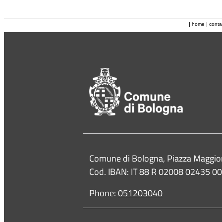
|
|
home
conta
Contacts
Comune di Bologna, Piazza Maggio
Cod. IBAN: IT 88 R 02008 02435 
Phone:
051203040