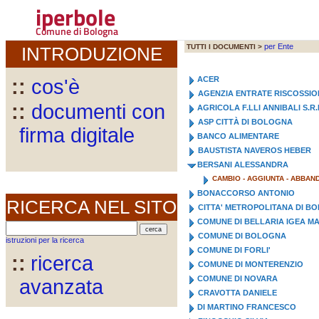
iperbole
Comune di Bologna
per Ente
TUTTI I DOCUMENTI >
INTRODUZIONE
ACER
::
cos'è
AGENZIA ENTRATE RISCOSSIO
::
documenti con
AGRICOLA F.LLI ANNIBALI S.R.
ASP CITTÀ DI BOLOGNA
firma digitale
BANCO ALIMENTARE
BAUSTISTA NAVEROS HEBER
BERSANI ALESSANDRA
CAMBIO - AGGIUNTA - ABBA
BONACCORSO ANTONIO
RICERCA NEL SITO
CITTA' METROPOLITANA DI B
COMUNE DI BELLARIA IGEA M
COMUNE DI BOLOGNA
istruzioni per la ricerca
COMUNE DI FORLI'
::
ricerca
COMUNE DI MONTERENZIO
COMUNE DI NOVARA
avanzata
CRAVOTTA DANIELE
DI MARTINO FRANCESCO