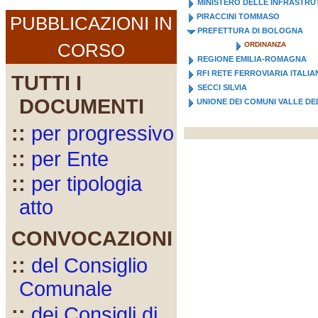
MINISTERO DELLE INFRASTRU
PIRACCINI TOMMASO
PUBBLICAZIONI IN
PREFETTURA DI BOLOGNA
CORSO
ORDINANZA
REGIONE EMILIA-ROMAGNA
RFI RETE FERROVIARIA ITALIA
TUTTI I
SECCI SILVIA
DOCUMENTI
UNIONE DEI COMUNI VALLE DE
::
per progressivo
::
per Ente
::
per tipologia
atto
CONVOCAZIONI
::
del Consiglio
Comunale
::
dei Consigli di