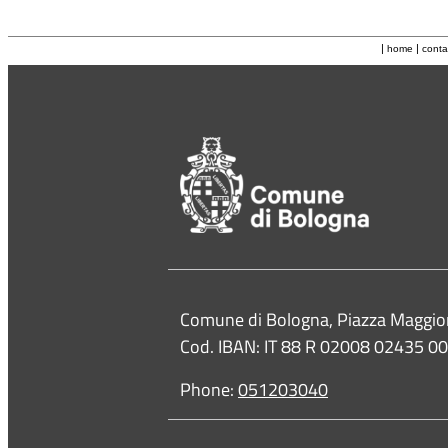
|
|
home
conta
Contacts
Comune di Bologna, Piazza Maggio
Cod. IBAN: IT 88 R 02008 02435 
Phone:
051203040