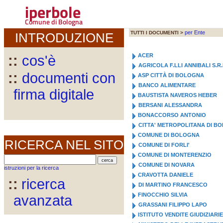
iperbole
Comune di Bologna
per Ente
TUTTI I DOCUMENTI >
INTRODUZIONE
ACER
::
cos'è
AGRICOLA F.LLI ANNIBALI S.R.
::
documenti con
ASP CITTÀ DI BOLOGNA
BANCO ALIMENTARE
firma digitale
BAUSTISTA NAVEROS HEBER
BERSANI ALESSANDRA
BONACCORSO ANTONIO
CITTA' METROPOLITANA DI B
COMUNE DI BOLOGNA
RICERCA NEL SITO
COMUNE DI FORLI'
COMUNE DI MONTERENZIO
COMUNE DI NOVARA
istruzioni per la ricerca
CRAVOTTA DANIELE
::
ricerca
DI MARTINO FRANCESCO
FINOCCHIO SILVIA
avanzata
GRASSANI FILIPPO LAPO
ISTITUTO VENDITE GIUDIZIARIE