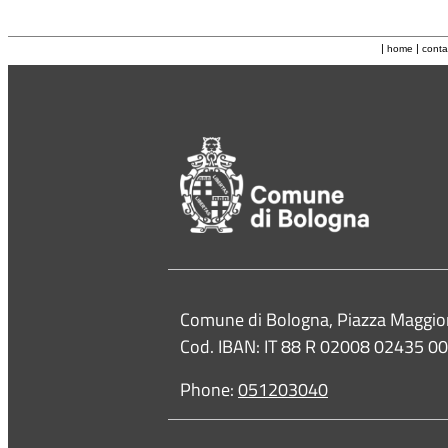
|
|
home
conta
Contacts
Comune di Bologna, Piazza Maggio
Cod. IBAN: IT 88 R 02008 02435 
Phone:
051203040