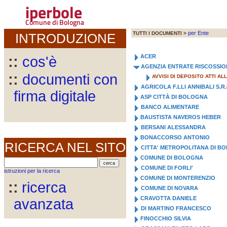
iperbole
Comune di Bologna
per Ente
TUTTI I DOCUMENTI >
INTRODUZIONE
ACER
::
cos'è
AGENZIA ENTRATE RISCOSSIO
::
documenti con
AVVISI DI DEPOSITO ATTI A
AGRICOLA F.LLI ANNIBALI S.R.
firma digitale
ASP CITTÀ DI BOLOGNA
BANCO ALIMENTARE
BAUSTISTA NAVEROS HEBER
BERSANI ALESSANDRA
BONACCORSO ANTONIO
RICERCA NEL SITO
CITTA' METROPOLITANA DI B
COMUNE DI BOLOGNA
COMUNE DI FORLI'
istruzioni per la ricerca
COMUNE DI MONTERENZIO
::
ricerca
COMUNE DI NOVARA
CRAVOTTA DANIELE
avanzata
DI MARTINO FRANCESCO
FINOCCHIO SILVIA