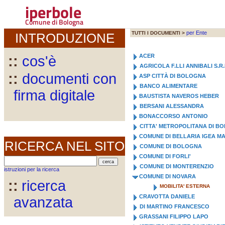
iperbole
Comune di Bologna
per Ente
TUTTI I DOCUMENTI >
INTRODUZIONE
ACER
::
cos'è
AGRICOLA F.LLI ANNIBALI S.R.
::
documenti con
ASP CITTÀ DI BOLOGNA
BANCO ALIMENTARE
firma digitale
BAUSTISTA NAVEROS HEBER
BERSANI ALESSANDRA
BONACCORSO ANTONIO
CITTA' METROPOLITANA DI B
COMUNE DI BELLARIA IGEA M
RICERCA NEL SITO
COMUNE DI BOLOGNA
COMUNE DI FORLI'
COMUNE DI MONTERENZIO
istruzioni per la ricerca
COMUNE DI NOVARA
::
ricerca
MOBILITA' ESTERNA
CRAVOTTA DANIELE
avanzata
DI MARTINO FRANCESCO
GRASSANI FILIPPO LAPO