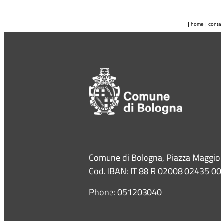
|
|
home
conta
Contacts
Comune di Bologna, Piazza Maggio
Cod. IBAN: IT 88 R 02008 02435 
Phone:
051203040