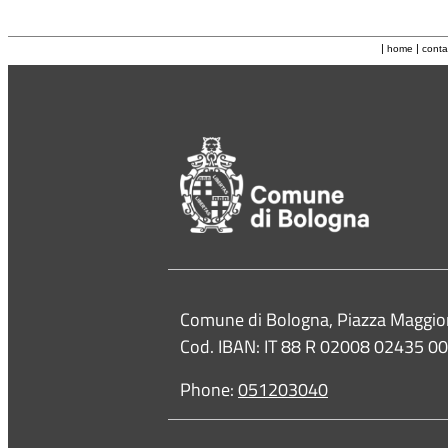
|
|
home
conta
Contacts
Comune di Bologna, Piazza Maggio
Cod. IBAN: IT 88 R 02008 02435 
Phone:
051203040