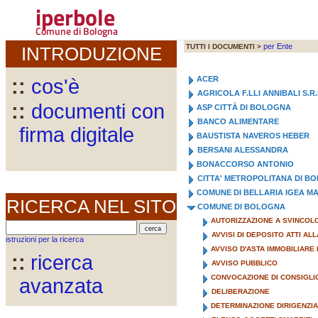
iperbole
Comune di Bologna
per Ente
TUTTI I DOCUMENTI >
INTRODUZIONE
ACER
::
cos'è
AGRICOLA F.LLI ANNIBALI S.R.
::
documenti con
ASP CITTÀ DI BOLOGNA
BANCO ALIMENTARE
firma digitale
BAUSTISTA NAVEROS HEBER
BERSANI ALESSANDRA
BONACCORSO ANTONIO
CITTA' METROPOLITANA DI B
COMUNE DI BELLARIA IGEA M
RICERCA NEL SITO
COMUNE DI BOLOGNA
AUTORIZZAZIONE A SVINCOL
AVVISI DI DEPOSITO ATTI A
istruzioni per la ricerca
AVVISO D'ASTA IMMOBILIARE 
::
ricerca
AVVISO PUBBLICO
CONVOCAZIONE DI CONSIGLI
avanzata
DELIBERAZIONE
DETERMINAZIONE DIRIGENZI