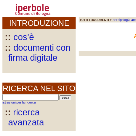
iperbole
Comune di Bologna
per tipologia att
TUTTI I DOCUMENTI >
INTRODUZIONE
::
cos'è
::
documenti con
firma digitale
RICERCA NEL SITO
istruzioni per la ricerca
::
ricerca
avanzata