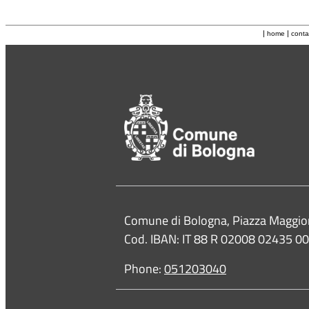
|
|
home
conta
Contacts
Comune di Bologna, Piazza Maggio
Cod. IBAN: IT 88 R 02008 02435 
Phone:
051203040