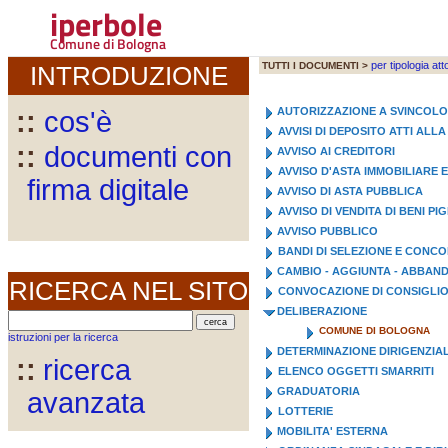
iperbole
Comune di Bologna
per tipologia att
TUTTI I DOCUMENTI >
INTRODUZIONE
AUTORIZZAZIONE A SVINCOL
::
cos'è
AVVISI DI DEPOSITO ATTI AL
::
documenti con
AVVISO AI CREDITORI
AVVISO D'ASTA IMMOBILIARE 
firma digitale
AVVISO DI ASTA PUBBLICA
AVVISO DI VENDITA DI BENI PI
AVVISO PUBBLICO
BANDI DI SELEZIONE E CONC
CAMBIO - AGGIUNTA - ABBA
RICERCA NEL SITO
CONVOCAZIONE DI CONSIGLI
DELIBERAZIONE
COMUNE DI BOLOGNA
istruzioni per la ricerca
DETERMINAZIONE DIRIGENZIA
::
ricerca
ELENCO OGGETTI SMARRITI
GRADUATORIA
avanzata
LOTTERIE
MOBILITA' ESTERNA