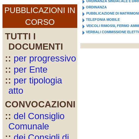
ORDINANZA SINDACALE E DIR
ORDINANZA
PUBBLICAZIONI IN
PUBBLICAZIONE DI MATRIMON
CORSO
TELEFONIA MOBILE
VEICOLI RIMOSSI, FERMO AMM
VERBALI COMMISSIONE ELET
TUTTI I
DOCUMENTI
::
per progressivo
::
per Ente
::
per tipologia
atto
CONVOCAZIONI
::
del Consiglio
Comunale
::
dei Consigli di