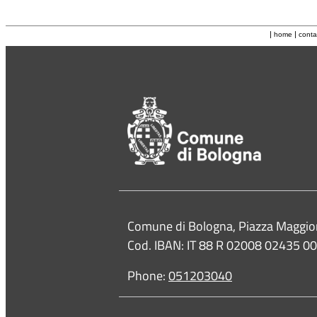
|
|
home
conta
Contacts
Comune di Bologna, Piazza Maggio
Cod. IBAN: IT 88 R 02008 02435 
Phone:
051203040