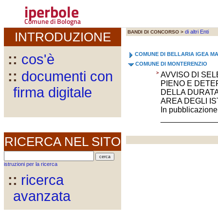
iperbole
Comune di Bologna
di altri Enti
BANDI DI CONCORSO >
INTRODUZIONE
COMUNE DI BELLARIA IGEA M
::
cos'è
COMUNE DI MONTERENZIO
::
documenti con
>
AVVISO DI SE
PIENO E DETE
firma digitale
DELLA DURATA 
AREA DEGLI IS
In pubblicazione
_____________
RICERCA NEL SITO
istruzioni per la ricerca
::
ricerca
avanzata