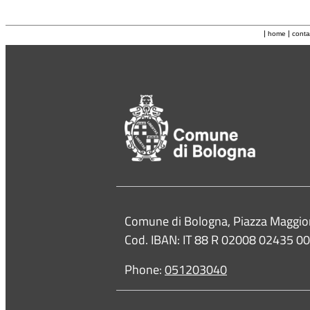
|
|
home
conta
Contacts
Comune di Bologna, Piazza Maggio
Cod. IBAN: IT 88 R 02008 02435 
Phone:
051203040