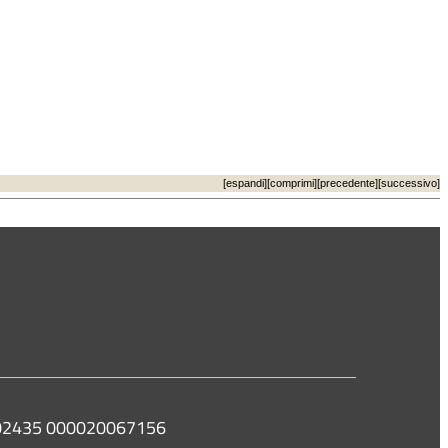
[
espandi
][
comprimi
][
precedente
][
successivo
]
8 02435 000020067156