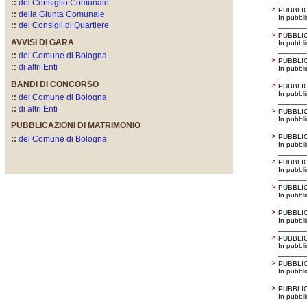
::
del Consiglio Comunale
>
PUBBLIC
::
della Giunta Comunale
In pubbl
::
dei Consigli di Quartiere
_______
>
PUBBLIC
AVVISI DI GARA
In pubbl
_______
::
del Comune di Bologna
>
PUBBLIC
::
di altri Enti
In pubbl
_______
BANDI DI CONCORSO
>
PUBBLIC
In pubbl
::
del Comune di Bologna
_______
::
di altri Enti
>
PUBBLIC
In pubbl
PUBBLICAZIONI DI MATRIMONIO
_______
>
PUBBLIC
::
del Comune di Bologna
In pubbl
_______
>
PUBBLIC
In pubbl
_______
>
PUBBLIC
In pubbl
_______
>
PUBBLIC
In pubbl
_______
>
PUBBLIC
In pubbl
_______
>
PUBBLIC
In pubbl
_______
>
PUBBLIC
In pubbl
_______