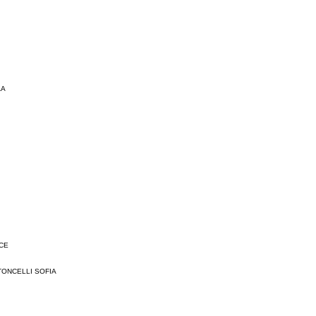
AA
ICE
TONCELLI SOFIA