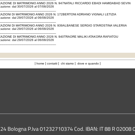
AZIONE DI MATRIMONIO ANNO 2026 N. 947NATALI RICCARDO EBADI HAMIDABAD SEVIN
icazione: dal 30/07/2026 al 07/08/2026
_______________________________
AZIONI DI MATRIMONIO ANNO 2026 N. 172BERTONI ADRIANO VIGNALI LETIZIA
icazione: dal 29/07/2026 al 06/08/2026
_______________________________
AZIONI DI MATRIMONIO ANNO 2026 N. 939ALBANESE SERGIO STAROSTINA VALERIIA
icazione: dal 29/07/2026 al 06/08/2026
_______________________________
AZIONE DI MATRIMONIO ANNO 2026 N. 940TRAORE MALIKI ATAKORA RAFIATOU
icazione: dal 29/07/2026 al 06/08/2026
_______________________________
|
|
|
|
|
home
contatti
chi siamo
dove e quando
0124 Bologna P.Iva 01232710374 Cod. IBAN: IT 88 R 0200