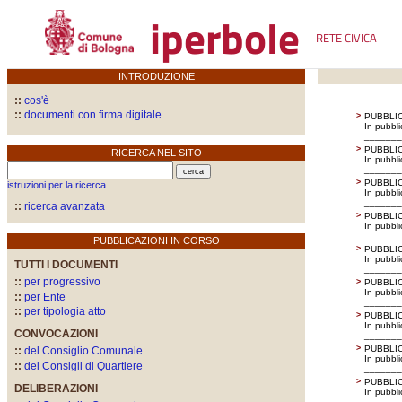
iperbole
RETE CIVICA
INTRODUZIONE
::
cos'è
::
documenti con firma digitale
>
PUBBLIC
In pubbl
_______
>
PUBBLIC
RICERCA NEL SITO
In pubbl
_______
>
PUBBLIC
istruzioni per la ricerca
In pubbl
_______
::
ricerca avanzata
>
PUBBLIC
In pubbl
_______
PUBBLICAZIONI IN CORSO
>
PUBBLIC
In pubbl
TUTTI I DOCUMENTI
_______
::
per progressivo
>
PUBBLIC
In pubbl
::
per Ente
_______
::
per tipologia atto
>
PUBBLIC
In pubbl
CONVOCAZIONI
_______
>
PUBBLIC
::
del Consiglio Comunale
In pubbl
::
dei Consigli di Quartiere
_______
>
PUBBLIC
DELIBERAZIONI
In pubbl
_______