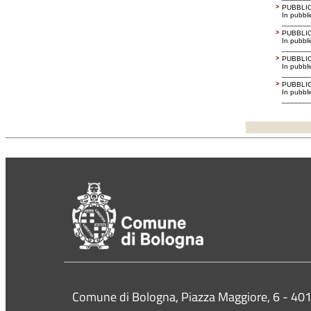
>
PUBBLIC
In pubbl
_______
>
PUBBLIC
In pubbl
_______
>
PUBBLIC
In pubbl
_______
>
PUBBLIC
In pubbl
_______
Contacts
Comune di Bologna, Piazza Maggiore, 6 - 4