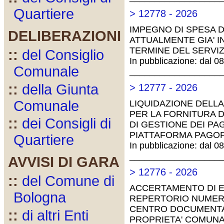
Quartiere
> 12778 - 2026
IMPEGNO DI SPESA DI
DELIBERAZIONI
ATTUALMENTE GIA' I
TERMINE DEL SERVIZ
::
del Consiglio
In pubblicazione: dal 0
Comunale
__________________
::
della Giunta
> 12777 - 2026
Comunale
LIQUIDAZIONE DELLA 
PER LA FORNITURA 
::
dei Consigli di
DI GESTIONE DEI P
PIATTAFORMA PAGOPA
Quartiere
In pubblicazione: dal 0
__________________
AVVISI DI GARA
> 12776 - 2026
::
del Comune di
ACCERTAMENTO DI E
Bologna
REPERTORIO NUMERO
CENTRO DOCUMENTAZ
::
di altri Enti
PROPRIETA' COMUNALE