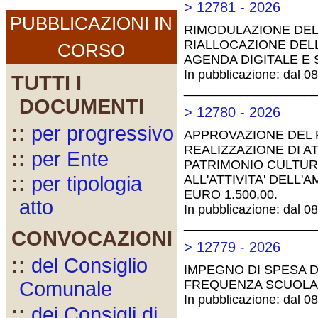
> 12781 - 2026
PUBBLICAZIONI IN
RIMODULAZIONE DEL
RIALLOCAZIONE DELL
CORSO
AGENDA DIGITALE E 
In pubblicazione: dal 0
TUTTI I
__________________
DOCUMENTI
> 12780 - 2026
::
per progressivo
APPROVAZIONE DEL 
REALIZZAZIONE DI A
::
per Ente
PATRIMONIO CULTURA
ALL'ATTIVITA' DELL
::
per tipologia
EURO 1.500,00.
atto
In pubblicazione: dal 0
__________________
CONVOCAZIONI
> 12779 - 2026
::
del Consiglio
IMPEGNO DI SPESA DI
FREQUENZA SCUOLA D
Comunale
In pubblicazione: dal 0
::
dei Consigli di
__________________