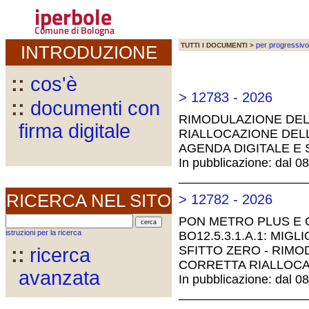
iperbole
Comune di Bologna
per progressivo
TUTTI I DOCUMENTI >
INTRODUZIONE
::
cos'è
> 12783 - 2026
::
documenti con
RIMODULAZIONE DEL
firma digitale
RIALLOCAZIONE DELL
AGENDA DIGITALE E 
In pubblicazione: dal 0
__________________
RICERCA NEL SITO
> 12782 - 2026
PON METRO PLUS E CI
istruzioni per la ricerca
BO12.5.3.1.A.1: MIGL
SFITTO ZERO - RIMO
::
ricerca
CORRETTA RIALLOCA
avanzata
In pubblicazione: dal 0
__________________