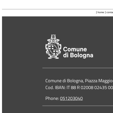
|
|
home
conta
Contacts
Comune di Bologna, Piazza Maggio
Cod. IBAN: IT 88 R 02008 02435 
Phone:
051203040