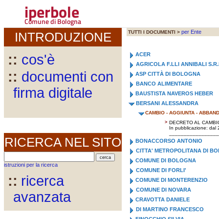
iperbole
Comune di Bologna
per Ente
TUTTI I DOCUMENTI >
INTRODUZIONE
ACER
::
cos'è
AGRICOLA F.LLI ANNIBALI S.R.
::
documenti con
ASP CITTÀ DI BOLOGNA
BANCO ALIMENTARE
firma digitale
BAUSTISTA NAVEROS HEBER
BERSANI ALESSANDRA
CAMBIO - AGGIUNTA - ABBA
>
DECRETO AL CAMBIO
In pubblicazione: dal
_________________
RICERCA NEL SITO
BONACCORSO ANTONIO
CITTA' METROPOLITANA DI B
COMUNE DI BOLOGNA
istruzioni per la ricerca
COMUNE DI FORLI'
::
ricerca
COMUNE DI MONTERENZIO
COMUNE DI NOVARA
avanzata
CRAVOTTA DANIELE
DI MARTINO FRANCESCO