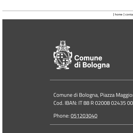
|
|
home
conta
Contacts
Comune di Bologna, Piazza Maggio
Cod. IBAN: IT 88 R 02008 02435 
Phone:
051203040