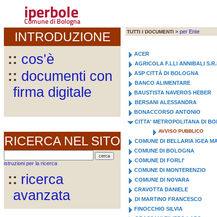
iperbole
Comune di Bologna
per Ente
TUTTI I DOCUMENTI >
INTRODUZIONE
ACER
::
cos'è
AGRICOLA F.LLI ANNIBALI S.R.
::
documenti con
ASP CITTÀ DI BOLOGNA
BANCO ALIMENTARE
firma digitale
BAUSTISTA NAVEROS HEBER
BERSANI ALESSANDRA
BONACCORSO ANTONIO
CITTA' METROPOLITANA DI B
AVVISO PUBBLICO
RICERCA NEL SITO
COMUNE DI BELLARIA IGEA M
COMUNE DI BOLOGNA
COMUNE DI FORLI'
istruzioni per la ricerca
COMUNE DI MONTERENZIO
::
ricerca
COMUNE DI NOVARA
CRAVOTTA DANIELE
avanzata
DI MARTINO FRANCESCO
FINOCCHIO SILVIA