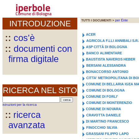
iperbole
Comune di Bologna
per Ente
TUTTI I DOCUMENTI >
INTRODUZIONE
ACER
::
cos'è
AGRICOLA F.LLI ANNIBALI S.R.
::
documenti con
ASP CITTÀ DI BOLOGNA
BANCO ALIMENTARE
firma digitale
BAUSTISTA NAVEROS HEBER
BERSANI ALESSANDRA
BONACCORSO ANTONIO
CITTA' METROPOLITANA DI B
COMUNE DI BELLARIA IGEA M
RICERCA NEL SITO
COMUNE DI BOLOGNA
COMUNE DI FORLI'
COMUNE DI MONTERENZIO
istruzioni per la ricerca
COMUNE DI NOVARA
::
ricerca
CRAVOTTA DANIELE
DI MARTINO FRANCESCO
avanzata
FINOCCHIO SILVIA
GRASSANI FILIPPO LAPO