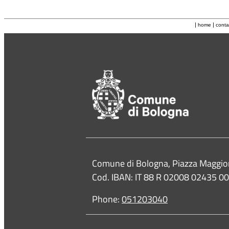
|
|
home
conta
Contacts
Comune di Bologna, Piazza Maggio
Cod. IBAN: IT 88 R 02008 02435 
Phone:
051203040