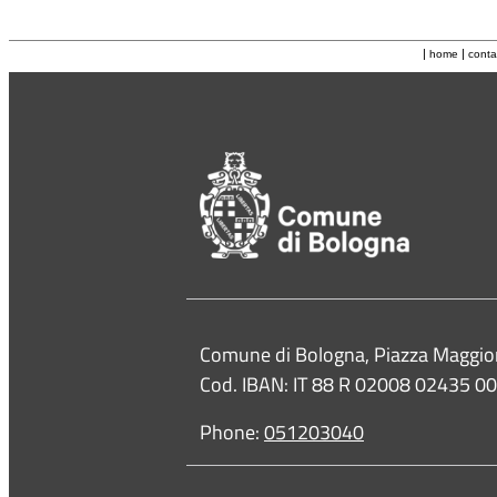
|
|
home
conta
Contacts
Comune di Bologna, Piazza Maggio
Cod. IBAN: IT 88 R 02008 02435 
Phone:
051203040