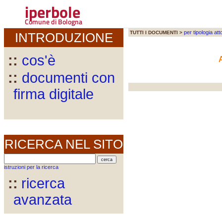
iperbole
Comune di Bologna
per tipologia att
TUTTI I DOCUMENTI >
INTRODUZIONE
::
cos'è
::
documenti con
firma digitale
RICERCA NEL SITO
istruzioni per la ricerca
::
ricerca
avanzata