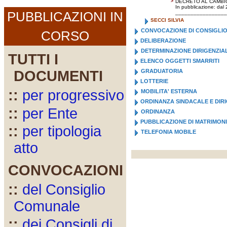
>
DECRETO AL CAMBIO
In pubblicazione: dal
PUBBLICAZIONI IN
_________________
SECCI SILVIA
CONVOCAZIONE DI CONSIGLI
CORSO
DELIBERAZIONE
DETERMINAZIONE DIRIGENZIA
TUTTI I
ELENCO OGGETTI SMARRITI
DOCUMENTI
GRADUATORIA
LOTTERIE
::
per progressivo
MOBILITA' ESTERNA
ORDINANZA SINDACALE E DIR
::
per Ente
ORDINANZA
PUBBLICAZIONE DI MATRIMON
::
per tipologia
TELEFONIA MOBILE
atto
CONVOCAZIONI
::
del Consiglio
Comunale
::
dei Consigli di