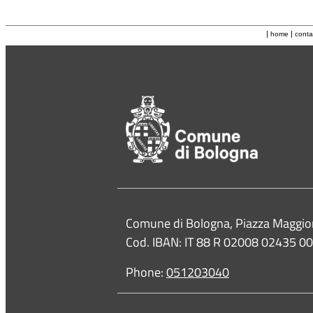
|
|
home
conta
Contacts
Comune di Bologna, Piazza Maggio
Cod. IBAN: IT 88 R 02008 02435 
Phone:
051203040