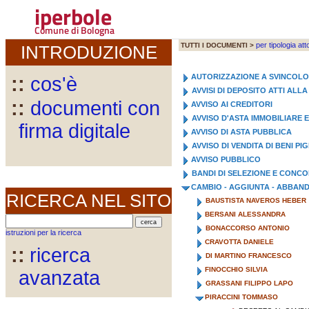
iperbole
Comune di Bologna
per tipologia att
TUTTI I DOCUMENTI >
INTRODUZIONE
AUTORIZZAZIONE A SVINCOL
::
cos'è
AVVISI DI DEPOSITO ATTI AL
::
documenti con
AVVISO AI CREDITORI
AVVISO D'ASTA IMMOBILIARE 
firma digitale
AVVISO DI ASTA PUBBLICA
AVVISO DI VENDITA DI BENI PI
AVVISO PUBBLICO
BANDI DI SELEZIONE E CONC
CAMBIO - AGGIUNTA - ABBA
RICERCA NEL SITO
BAUSTISTA NAVEROS HEBER
BERSANI ALESSANDRA
BONACCORSO ANTONIO
istruzioni per la ricerca
CRAVOTTA DANIELE
::
ricerca
DI MARTINO FRANCESCO
FINOCCHIO SILVIA
avanzata
GRASSANI FILIPPO LAPO
PIRACCINI TOMMASO