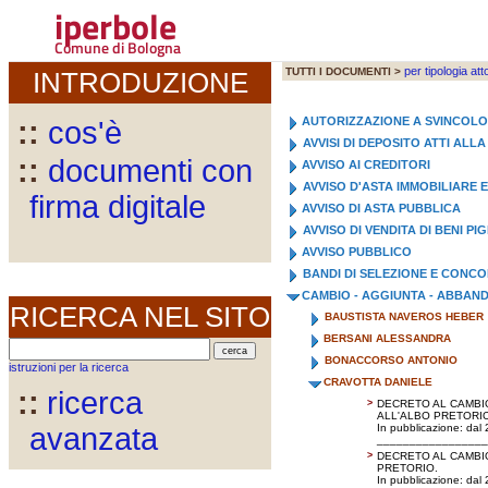
iperbole
Comune di Bologna
per tipologia att
TUTTI I DOCUMENTI >
INTRODUZIONE
AUTORIZZAZIONE A SVINCOL
::
cos'è
AVVISI DI DEPOSITO ATTI AL
::
documenti con
AVVISO AI CREDITORI
AVVISO D'ASTA IMMOBILIARE 
firma digitale
AVVISO DI ASTA PUBBLICA
AVVISO DI VENDITA DI BENI PI
AVVISO PUBBLICO
BANDI DI SELEZIONE E CONC
CAMBIO - AGGIUNTA - ABBA
RICERCA NEL SITO
BAUSTISTA NAVEROS HEBER
BERSANI ALESSANDRA
BONACCORSO ANTONIO
istruzioni per la ricerca
CRAVOTTA DANIELE
::
ricerca
>
DECRETO AL CAMBIO
ALL'ALBO PRETORIO
avanzata
In pubblicazione: dal
_________________
>
DECRETO AL CAMBIO
PRETORIO.
In pubblicazione: dal