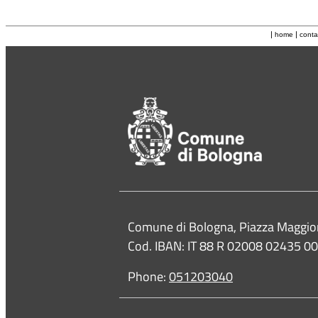
|
|
home
conta
Contacts
Comune di Bologna, Piazza Maggio
Cod. IBAN: IT 88 R 02008 02435 
Phone:
051203040