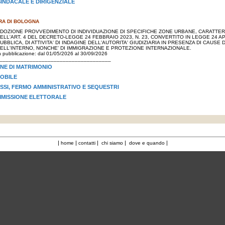
INDACALE E DIRIGENZIALE
RA DI BOLOGNA
DOZIONE PROVVEDIMENTO DI INDIVIDUAZIONE DI SPECIFICHE ZONE URBANE, CARATTERIZZA
ELL'ART. 4 DEL DECRETO-LEGGE 24 FEBBRAIO 2023, N. 23, CONVERTITO IN LEGGE 24 AP
UBBLICA, DI ATTIVITA' DI INDAGINE DELL'AUTORITA' GIUDIZIARIA IN PRESENZA DI CAUSE 
ELL'INTERNO, NONCHE' DI IMMIGRAZIONE E PROTEZIONE INTERNAZIONALE.
n pubblicazione: dal 01/05/2026 al 30/09/2026
_____________________________________
NE DI MATRIMONIO
OBILE
OSSI, FERMO AMMINISTRATIVO E SEQUESTRI
MMISSIONE ELETTORALE
|
|
|
|
|
home
contatti
chi siamo
dove e quando