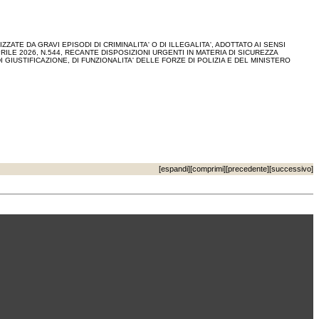
TE DA GRAVI EPISODI DI CRIMINALITA' O DI ILLEGALITA', ADOTTATO AI SENSI
RILE 2026, N.544, RECANTE DISPOSIZIONI URGENTI IN MATERIA DI SICUREZZA
DI GIUSTIFICAZIONE, DI FUNZIONALITA' DELLE FORZE DI POLIZIA E DEL MINISTERO
[
espandi
][
comprimi
][
precedente
][
successivo
]