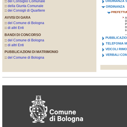
::
del Consiglio Comunale
ORDINANZA S
::
della Giunta Comunale
ORDINANZA
::
dei Consigli di Quartiere
PREFETTU
AVVISI DI GARA
>
A
D
::
del Comune di Bologna
P
D
::
di altri Enti
I
_
BANDI DI CONCORSO
PUBBLICAZIO
::
del Comune di Bologna
TELEFONIA M
::
di altri Enti
VEICOLI RIM
PUBBLICAZIONI DI MATRIMONIO
VERBALI CO
::
del Comune di Bologna