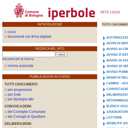
iperbole
RETE CIVICA
INTRODUZIONE
TUTTI I DOCUMENT
::
cos'è
::
documenti con firma digitale
AUTORIZZAZ
AVVISI DI D
RICERCA NEL SITO
AVVISO AI CR
AVVISO D'AS
istruzioni per la ricerca
AVVISO DI A
::
ricerca avanzata
AVVISO DI VE
AVVISO PUBB
PUBBLICAZIONI IN CORSO
BANDI DI SE
CAMBIO - AG
TUTTI I DOCUMENTI
CONVOCAZIO
::
per progressivo
::
per Ente
DELIBERAZI
::
per tipologia atto
DETERMINAZI
CONVOCAZIONI
ELENCO OGGE
::
del Consiglio Comunale
GRADUATOR
::
dei Consigli di Quartiere
LOTTERIE
MOBILITA' E
DELIBERAZIONI