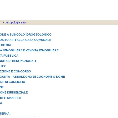
per tipologia atto
I >
IONE A SVINCOLO IDROGEOLOGICO
EPOSITO ATTI ALLA CASA COMUNALE
EDITORI
TA IMMOBILIARE E VENDITA IMMOBILIARE
STA PUBBLICA
NDITA DI BENI PIGNORATI
LICO
LEZIONE E CONCORSO
GIUNTA - ABBANDONO DI COGNOME O NOME
NE DI CONSIGLIO
ONE
ONE DIRIGENZIALE
TTI SMARRITI
IA
STERNA