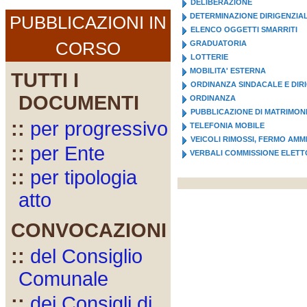
DELIBERAZIONE
DETERMINAZIONE DIRIGENZIA
PUBBLICAZIONI IN
ELENCO OGGETTI SMARRITI
CORSO
GRADUATORIA
LOTTERIE
MOBILITA' ESTERNA
TUTTI I
ORDINANZA SINDACALE E DIR
DOCUMENTI
ORDINANZA
PUBBLICAZIONE DI MATRIMON
::
per progressivo
TELEFONIA MOBILE
VEICOLI RIMOSSI, FERMO AMM
::
per Ente
VERBALI COMMISSIONE ELET
::
per tipologia
atto
CONVOCAZIONI
::
del Consiglio
Comunale
::
dei Consigli di