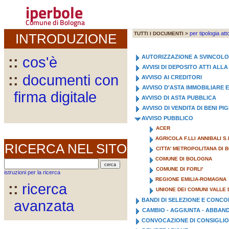
iperbole
Comune di Bologna
per tipologia att
TUTTI I DOCUMENTI >
INTRODUZIONE
AUTORIZZAZIONE A SVINCOL
::
cos'è
AVVISI DI DEPOSITO ATTI AL
::
documenti con
AVVISO AI CREDITORI
AVVISO D'ASTA IMMOBILIARE 
firma digitale
AVVISO DI ASTA PUBBLICA
AVVISO DI VENDITA DI BENI PI
AVVISO PUBBLICO
ACER
AGRICOLA F.LLI ANNIBALI S.
RICERCA NEL SITO
CITTA' METROPOLITANA DI
COMUNE DI BOLOGNA
COMUNE DI FORLI'
istruzioni per la ricerca
REGIONE EMILIA-ROMAGNA
::
ricerca
UNIONE DEI COMUNI VALLE 
BANDI DI SELEZIONE E CONC
avanzata
CAMBIO - AGGIUNTA - ABBA
CONVOCAZIONE DI CONSIGLIO