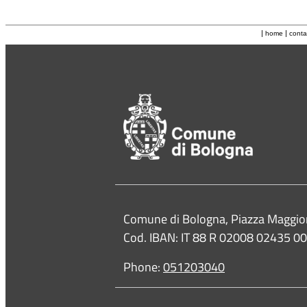
|
|
home
conta
Contacts
Comune di Bologna, Piazza Maggio
Cod. IBAN: IT 88 R 02008 02435 
Phone:
051203040