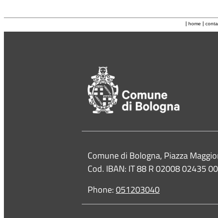
|
|
home
conta
Contacts
Comune di Bologna, Piazza Maggio
Cod. IBAN: IT 88 R 02008 02435 
Phone:
051203040