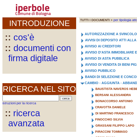
iperbole
Comune di Bologna
per tipologia att
TUTTI I DOCUMENTI >
INTRODUZIONE
AUTORIZZAZIONE A SVINCOL
::
cos'è
AVVISI DI DEPOSITO ATTI AL
::
documenti con
AVVISO AI CREDITORI
AVVISO D'ASTA IMMOBILIARE 
firma digitale
AVVISO DI ASTA PUBBLICA
AVVISO DI VENDITA DI BENI PI
AVVISO PUBBLICO
BANDI DI SELEZIONE E CONC
CAMBIO - AGGIUNTA - ABBA
RICERCA NEL SITO
BAUSTISTA NAVEROS HEB
BERSANI ALESSANDRA
BONACCORSO ANTONIO
istruzioni per la ricerca
CRAVOTTA DANIELE
::
ricerca
DI MARTINO FRANCESCO
FINOCCHIO SILVIA
avanzata
GRASSANI FILIPPO LAPO
PIRACCINI TOMMASO