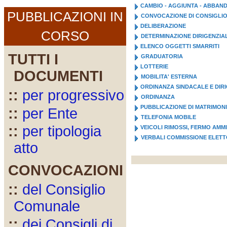
CAMBIO - AGGIUNTA - ABBA
PUBBLICAZIONI IN
CONVOCAZIONE DI CONSIGLI
DELIBERAZIONE
CORSO
DETERMINAZIONE DIRIGENZIA
ELENCO OGGETTI SMARRITI
TUTTI I
GRADUATORIA
LOTTERIE
DOCUMENTI
MOBILITA' ESTERNA
ORDINANZA SINDACALE E DIR
::
per progressivo
ORDINANZA
PUBBLICAZIONE DI MATRIMON
::
per Ente
TELEFONIA MOBILE
::
per tipologia
VEICOLI RIMOSSI, FERMO AMM
VERBALI COMMISSIONE ELET
atto
CONVOCAZIONI
::
del Consiglio
Comunale
::
dei Consigli di