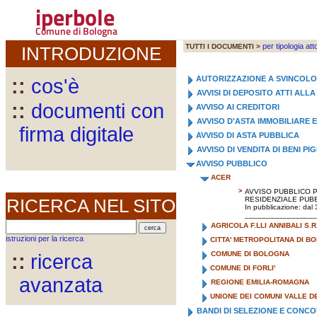
iperbole
Comune di Bologna
per tipologia att
TUTTI I DOCUMENTI >
INTRODUZIONE
AUTORIZZAZIONE A SVINCOL
::
cos'è
AVVISI DI DEPOSITO ATTI AL
::
documenti con
AVVISO AI CREDITORI
AVVISO D'ASTA IMMOBILIARE 
firma digitale
AVVISO DI ASTA PUBBLICA
AVVISO DI VENDITA DI BENI PI
AVVISO PUBBLICO
ACER
>
AVVISO PUBBLICO P
RICERCA NEL SITO
RESIDENZIALE PUBB
In pubblicazione: dal
_________________
AGRICOLA F.LLI ANNIBALI S.R
istruzioni per la ricerca
CITTA' METROPOLITANA DI B
COMUNE DI BOLOGNA
::
ricerca
COMUNE DI FORLI'
avanzata
REGIONE EMILIA-ROMAGNA
UNIONE DEI COMUNI VALLE D
BANDI DI SELEZIONE E CONC