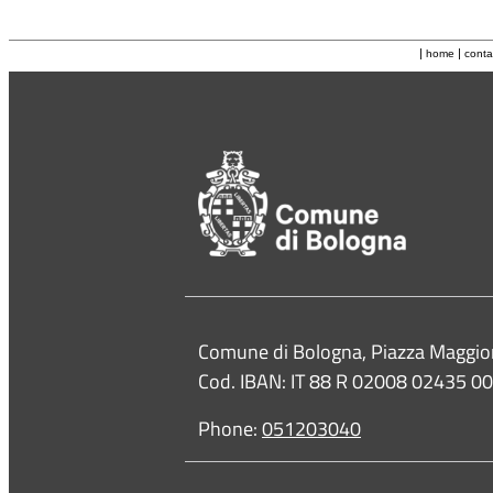
|
|
home
conta
Contacts
Comune di Bologna, Piazza Maggio
Cod. IBAN: IT 88 R 02008 02435 
Phone:
051203040