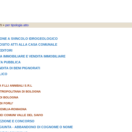
per tipologia atto
I >
IONE A SVINCOLO IDROGEOLOGICO
EPOSITO ATTI ALLA CASA COMUNALE
EDITORI
TA IMMOBILIARE E VENDITA IMMOBILIARE
STA PUBBLICA
NDITA DI BENI PIGNORATI
LICO
 F.LLI ANNIBALI S.R.L
ETROPOLITANA DI BOLOGNA
DI BOLOGNA
I FORLI'
 EMILIA-ROMAGNA
EI COMUNI VALLE DEL SAVIO
LEZIONE E CONCORSO
GGIUNTA - ABBANDONO DI COGNOME O NOME