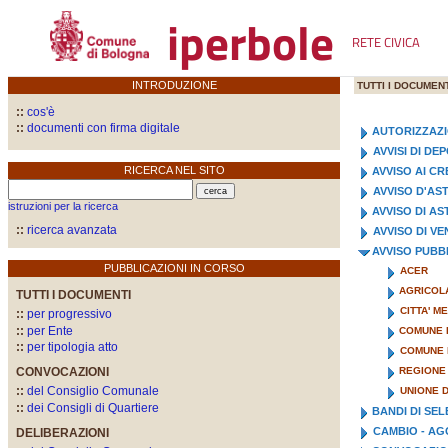
iperbole
RETE CIVICA
INTRODUZIONE
TUTTI I DOCUMENT
::
cos'è
::
documenti con firma digitale
AUTORIZZAZ
AVVISI DI D
RICERCA NEL SITO
AVVISO AI CR
AVVISO D'AS
istruzioni per la ricerca
AVVISO DI A
::
ricerca avanzata
AVVISO DI VE
AVVISO PUBB
PUBBLICAZIONI IN CORSO
ACER
AGRICOLA
TUTTI I DOCUMENTI
CITTA' M
::
per progressivo
::
per Ente
COMUNE 
::
per tipologia atto
COMUNE D
CONVOCAZIONI
REGIONE
::
del Consiglio Comunale
UNIONE D
::
dei Consigli di Quartiere
BANDI DI SE
CAMBIO - A
DELIBERAZIONI