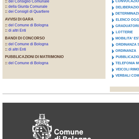
::
del Consiglio Comunale
CONVOCAZION
::
della Giunta Comunale
DELIBERAZI
::
dei Consigli di Quartiere
DETERMINAZI
AVVISI DI GARA
ELENCO OGGE
::
del Comune di Bologna
GRADUATORI
::
di altri Enti
LOTTERIE
BANDI DI CONCORSO
MOBILITA' E
::
del Comune di Bologna
ORDINANZA S
::
di altri Enti
ORDINANZA
PUBBLICAZIONI DI MATRIMONIO
PUBBLICAZIO
::
del Comune di Bologna
TELEFONIA M
VEICOLI RIM
VERBALI COM