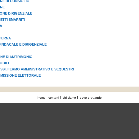
E DI CONSIGLIO
ONE
ONE DIRIGENZIALE
TTI SMARRITI
A
STERNA
INDACALE E DIRIGENZIALE
NE DI MATRIMONIO
OBILE
OSSI, FERMO AMMINISTRATIVO E SEQUESTRI
MISSIONE ELETTORALE
|
|
|
|
|
home
contatti
chi siamo
dove e quando