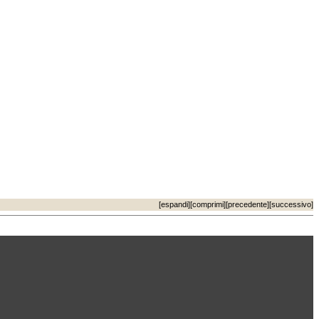
[
espandi
][
comprimi
][
precedente
][
successivo
]