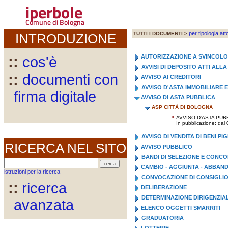
iperbole
Comune di Bologna
per tipologia att
TUTTI I DOCUMENTI >
INTRODUZIONE
AUTORIZZAZIONE A SVINCOL
::
cos'è
AVVISI DI DEPOSITO ATTI AL
::
documenti con
AVVISO AI CREDITORI
AVVISO D'ASTA IMMOBILIARE 
firma digitale
AVVISO DI ASTA PUBBLICA
ASP CITTÀ DI BOLOGNA
>
AVVISO D'ASTA PUB
In pubblicazione: dal
_________________
AVVISO DI VENDITA DI BENI PI
RICERCA NEL SITO
AVVISO PUBBLICO
BANDI DI SELEZIONE E CONC
CAMBIO - AGGIUNTA - ABBA
istruzioni per la ricerca
CONVOCAZIONE DI CONSIGLI
::
ricerca
DELIBERAZIONE
DETERMINAZIONE DIRIGENZIA
avanzata
ELENCO OGGETTI SMARRITI
GRADUATORIA