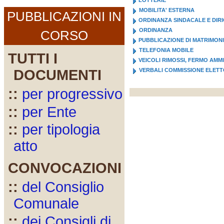
LOTTERIE
MOBILITA' ESTERNA
PUBBLICAZIONI IN
ORDINANZA SINDACALE E DIR
ORDINANZA
CORSO
PUBBLICAZIONE DI MATRIMON
TELEFONIA MOBILE
TUTTI I
VEICOLI RIMOSSI, FERMO AMM
DOCUMENTI
VERBALI COMMISSIONE ELET
::
per progressivo
::
per Ente
::
per tipologia
atto
CONVOCAZIONI
::
del Consiglio
Comunale
::
dei Consigli di