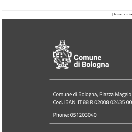
|
|
home
conta
Contacts
Comune di Bologna, Piazza Maggio
Cod. IBAN: IT 88 R 02008 02435 
Phone:
051203040