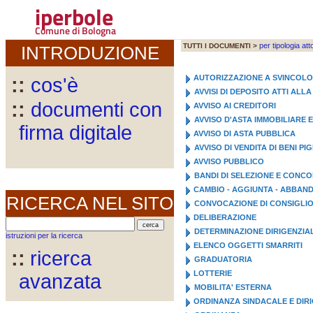
iperbole
Comune di Bologna
per tipologia att
TUTTI I DOCUMENTI >
INTRODUZIONE
AUTORIZZAZIONE A SVINCOL
::
cos'è
AVVISI DI DEPOSITO ATTI AL
::
documenti con
AVVISO AI CREDITORI
AVVISO D'ASTA IMMOBILIARE 
firma digitale
AVVISO DI ASTA PUBBLICA
AVVISO DI VENDITA DI BENI PI
AVVISO PUBBLICO
BANDI DI SELEZIONE E CONC
CAMBIO - AGGIUNTA - ABBA
RICERCA NEL SITO
CONVOCAZIONE DI CONSIGLI
DELIBERAZIONE
DETERMINAZIONE DIRIGENZIA
istruzioni per la ricerca
ELENCO OGGETTI SMARRITI
::
ricerca
GRADUATORIA
LOTTERIE
avanzata
MOBILITA' ESTERNA
ORDINANZA SINDACALE E DIR