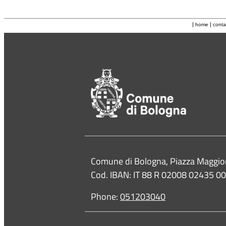
|
|
home
conta
Contacts
Comune di Bologna, Piazza Maggio
Cod. IBAN: IT 88 R 02008 02435 
Phone:
051203040