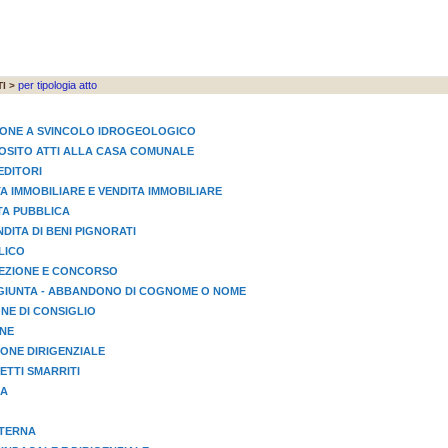
per tipologia atto
I >
IONE A SVINCOLO IDROGEOLOGICO
EPOSITO ATTI ALLA CASA COMUNALE
EDITORI
TA IMMOBILIARE E VENDITA IMMOBILIARE
STA PUBBLICA
NDITA DI BENI PIGNORATI
LICO
LEZIONE E CONCORSO
GIUNTA - ABBANDONO DI COGNOME O NOME
NE DI CONSIGLIO
ONE
ONE DIRIGENZIALE
TTI SMARRITI
IA
STERNA