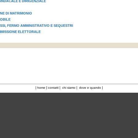
INDACALE E DIRIGENZIALE
NE DI MATRIMONIO
OBILE
OSSI, FERMO AMMINISTRATIVO E SEQUESTRI
MMISSIONE ELETTORALE
|
|
|
|
|
home
contatti
chi siamo
dove e quando