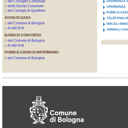
::
del Consiglio Comunale
ORDINANZA S
::
della Giunta Comunale
ORDINANZA
::
dei Consigli di Quartiere
PUBBLICAZIO
AVVISI DI GARA
TELEFONIA M
::
del Comune di Bologna
VEICOLI RIM
::
di altri Enti
VERBALI CO
BANDI DI CONCORSO
::
del Comune di Bologna
::
di altri Enti
PUBBLICAZIONI DI MATRIMONIO
::
del Comune di Bologna