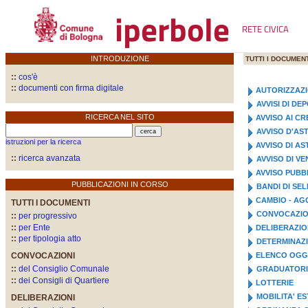
iperbole
RETE CIVICA
INTRODUZIONE
TUTTI I DOCUMENT
::
cos'è
::
documenti con firma digitale
AUTORIZZAZ
AVVISI DI D
RICERCA NEL SITO
AVVISO AI CR
AVVISO D'AS
istruzioni per la ricerca
AVVISO DI A
::
ricerca avanzata
AVVISO DI VE
AVVISO PUBB
PUBBLICAZIONI IN CORSO
BANDI DI SE
CAMBIO - AG
TUTTI I DOCUMENTI
CONVOCAZIO
::
per progressivo
::
per Ente
DELIBERAZI
::
per tipologia atto
DETERMINAZI
CONVOCAZIONI
ELENCO OGGE
::
del Consiglio Comunale
GRADUATOR
::
dei Consigli di Quartiere
LOTTERIE
MOBILITA' E
DELIBERAZIONI