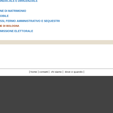
INDACALE E DIRIGENZIALE
NE DI MATRIMONIO
OBILE
OSSI, FERMO AMMINISTRATIVO E SEQUESTRI
E DI BOLOGNA
MISSIONE ELETTORALE
|
|
|
|
|
home
contatti
chi siamo
dove e quando