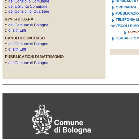
::
del Consiglio Comunale
ORDINANZA S
::
della Giunta Comunale
ORDINANZA
::
dei Consigli di Quartiere
PUBBLICAZIO
AVVISI DI GARA
TELEFONIA M
::
del Comune di Bologna
VEICOLI RIM
::
di altri Enti
COMUN
BANDI DI CONCORSO
VERBALI COM
::
del Comune di Bologna
::
di altri Enti
PUBBLICAZIONI DI MATRIMONIO
::
del Comune di Bologna