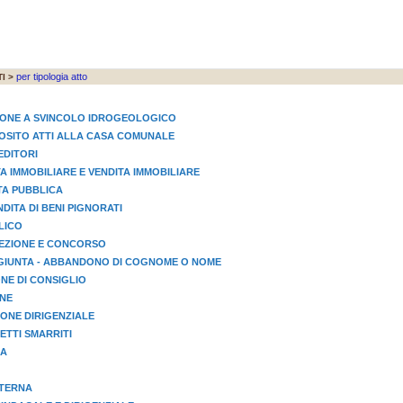
per tipologia atto
I >
IONE A SVINCOLO IDROGEOLOGICO
EPOSITO ATTI ALLA CASA COMUNALE
EDITORI
TA IMMOBILIARE E VENDITA IMMOBILIARE
STA PUBBLICA
NDITA DI BENI PIGNORATI
LICO
LEZIONE E CONCORSO
GIUNTA - ABBANDONO DI COGNOME O NOME
NE DI CONSIGLIO
ONE
ONE DIRIGENZIALE
TTI SMARRITI
IA
STERNA