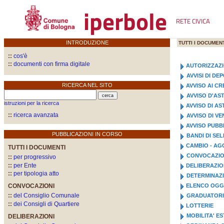
iperbole
RETE CIVICA
INTRODUZIONE
TUTTI I DOCUMENT
::
cos'è
::
documenti con firma digitale
AUTORIZZAZ
AVVISI DI D
RICERCA NEL SITO
AVVISO AI CR
AVVISO D'AS
istruzioni per la ricerca
AVVISO DI A
::
ricerca avanzata
AVVISO DI VE
AVVISO PUBB
PUBBLICAZIONI IN CORSO
BANDI DI SE
CAMBIO - AG
TUTTI I DOCUMENTI
CONVOCAZIO
::
per progressivo
::
per Ente
DELIBERAZI
::
per tipologia atto
DETERMINAZI
CONVOCAZIONI
ELENCO OGGE
::
del Consiglio Comunale
GRADUATOR
::
dei Consigli di Quartiere
LOTTERIE
MOBILITA' E
DELIBERAZIONI