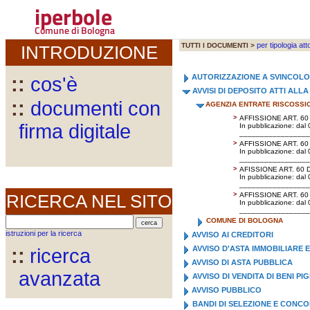
iperbole
Comune di Bologna
per tipologia att
TUTTI I DOCUMENTI >
INTRODUZIONE
AUTORIZZAZIONE A SVINCOL
::
cos'è
AVVISI DI DEPOSITO ATTI AL
::
documenti con
AGENZIA ENTRATE RISCOSSI
>
AFFISSIONE ART. 60
firma digitale
In pubblicazione: dal
_________________
>
AFFISSIONE ART. 60
In pubblicazione: dal
_________________
>
AFISSIONE ART. 60 
In pubblicazione: dal
_________________
RICERCA NEL SITO
>
AFFISSIONE ART. 60
In pubblicazione: dal
_________________
COMUNE DI BOLOGNA
istruzioni per la ricerca
AVVISO AI CREDITORI
AVVISO D'ASTA IMMOBILIARE 
::
ricerca
AVVISO DI ASTA PUBBLICA
avanzata
AVVISO DI VENDITA DI BENI PI
AVVISO PUBBLICO
BANDI DI SELEZIONE E CONC