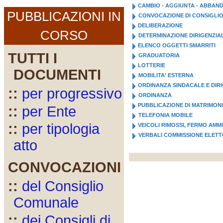
CAMBIO - AGGIUNTA - ABBA
PUBBLICAZIONI IN
CONVOCAZIONE DI CONSIGLI
DELIBERAZIONE
CORSO
DETERMINAZIONE DIRIGENZIA
ELENCO OGGETTI SMARRITI
TUTTI I
GRADUATORIA
LOTTERIE
DOCUMENTI
MOBILITA' ESTERNA
ORDINANZA SINDACALE E DIR
::
per progressivo
ORDINANZA
PUBBLICAZIONE DI MATRIMON
::
per Ente
TELEFONIA MOBILE
::
per tipologia
VEICOLI RIMOSSI, FERMO AMM
VERBALI COMMISSIONE ELET
atto
CONVOCAZIONI
::
del Consiglio
Comunale
::
dei Consigli di