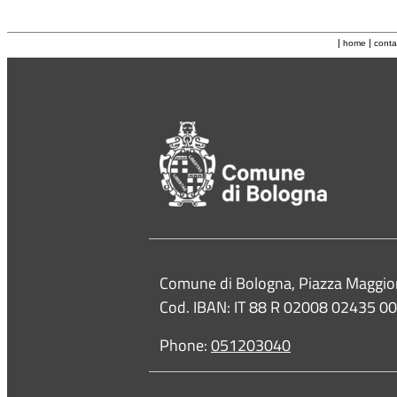
|
|
home
conta
Contacts
Comune di Bologna, Piazza Maggio
Cod. IBAN: IT 88 R 02008 02435 
Phone:
051203040