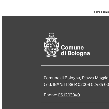
|
|
home
conta
Contacts
Comune di Bologna, Piazza Maggio
Cod. IBAN: IT 88 R 02008 02435 
Phone:
051203040