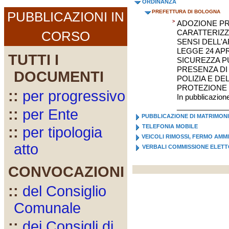
ORDINANZA
PREFETTURA DI BOLOGNA
PUBBLICAZIONI IN
>
ADOZIONE PR
CARATTERIZZA
CORSO
SENSI DELL'A
LEGGE 24 APR
TUTTI I
SICUREZZA PU
PRESENZA DI 
DOCUMENTI
POLIZIA E DE
PROTEZIONE 
::
per progressivo
In pubblicazion
____________
::
per Ente
PUBBLICAZIONE DI MATRIMON
TELEFONIA MOBILE
::
per tipologia
VEICOLI RIMOSSI, FERMO AMM
atto
VERBALI COMMISSIONE ELET
CONVOCAZIONI
::
del Consiglio
Comunale
::
dei Consigli di