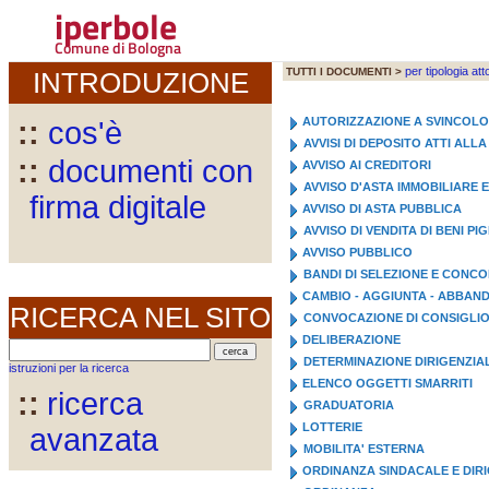
iperbole
Comune di Bologna
per tipologia att
TUTTI I DOCUMENTI >
INTRODUZIONE
AUTORIZZAZIONE A SVINCOL
::
cos'è
AVVISI DI DEPOSITO ATTI AL
::
documenti con
AVVISO AI CREDITORI
AVVISO D'ASTA IMMOBILIARE 
firma digitale
AVVISO DI ASTA PUBBLICA
AVVISO DI VENDITA DI BENI PI
AVVISO PUBBLICO
BANDI DI SELEZIONE E CONC
CAMBIO - AGGIUNTA - ABBA
RICERCA NEL SITO
CONVOCAZIONE DI CONSIGLI
DELIBERAZIONE
DETERMINAZIONE DIRIGENZIA
istruzioni per la ricerca
ELENCO OGGETTI SMARRITI
::
ricerca
GRADUATORIA
LOTTERIE
avanzata
MOBILITA' ESTERNA
ORDINANZA SINDACALE E DIR