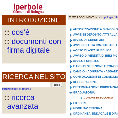
iperbole
Comune di Bologna
per tipologia att
TUTTI I DOCUMENTI >
INTRODUZIONE
AUTORIZZAZIONE A SVINCOL
::
cos'è
AVVISI DI DEPOSITO ATTI AL
::
documenti con
AVVISO AI CREDITORI
AVVISO D'ASTA IMMOBILIARE 
firma digitale
AVVISO DI ASTA PUBBLICA
AVVISO DI VENDITA DI BENI PI
AVVISO PUBBLICO
BANDI DI SELEZIONE E CONC
CAMBIO - AGGIUNTA - ABBA
RICERCA NEL SITO
CONVOCAZIONE DI CONSIGLI
DELIBERAZIONE
DETERMINAZIONE DIRIGENZIA
istruzioni per la ricerca
GRADUATORIA
::
ricerca
COMUNE DI BOLOGNA
LOTTERIE
avanzata
MOBILITA' ESTERNA
ORDINANZA SINDACALE E DIR