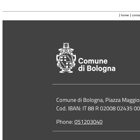
|
|
home
conta
Contacts
Comune di Bologna, Piazza Maggio
Cod. IBAN: IT 88 R 02008 02435 
Phone:
051203040