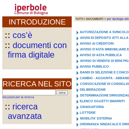
iperbole
Comune di Bologna
per tipologia att
TUTTI I DOCUMENTI >
INTRODUZIONE
AUTORIZZAZIONE A SVINCOL
::
cos'è
AVVISI DI DEPOSITO ATTI AL
::
documenti con
AVVISO AI CREDITORI
AVVISO D'ASTA IMMOBILIARE 
firma digitale
AVVISO DI ASTA PUBBLICA
AVVISO DI VENDITA DI BENI PI
AVVISO PUBBLICO
BANDI DI SELEZIONE E CONC
CAMBIO - AGGIUNTA - ABBA
RICERCA NEL SITO
CONVOCAZIONE DI CONSIGLI
DELIBERAZIONE
DETERMINAZIONE DIRIGENZIA
istruzioni per la ricerca
ELENCO OGGETTI SMARRITI
::
ricerca
GRADUATORIA
LOTTERIE
avanzata
MOBILITA' ESTERNA
ORDINANZA SINDACALE E DIR