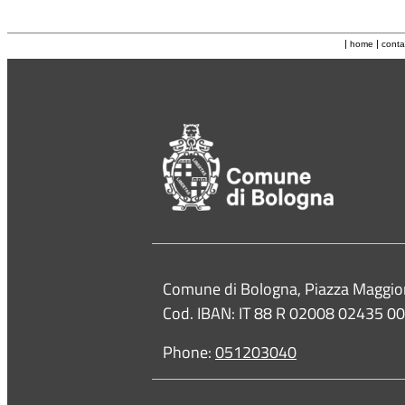
|
|
home
conta
Contacts
Comune di Bologna, Piazza Maggio
Cod. IBAN: IT 88 R 02008 02435 
Phone:
051203040