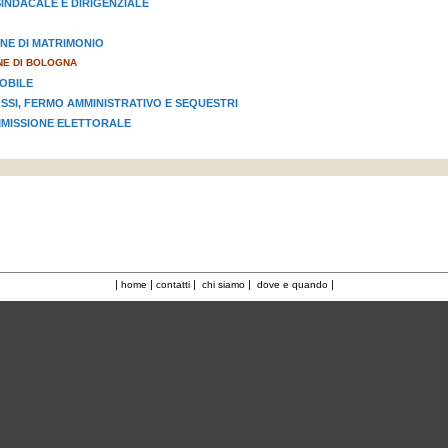
INDACALE E DIRIGENZIALE
NE DI MATRIMONIO
E DI BOLOGNA
OBILE
OSSI, FERMO AMMINISTRATIVO E SEQUESTRI
MISSIONE ELETTORALE
|
|
|
|
|
home
contatti
chi siamo
dove e quando