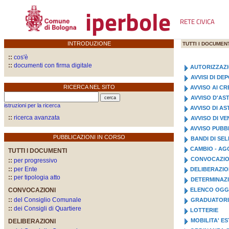
iperbole
RETE CIVICA
INTRODUZIONE
TUTTI I DOCUMENT
::
cos'è
::
documenti con firma digitale
AUTORIZZAZ
AVVISI DI D
RICERCA NEL SITO
AVVISO AI CR
AVVISO D'AS
istruzioni per la ricerca
AVVISO DI A
::
ricerca avanzata
AVVISO DI VE
AVVISO PUBB
PUBBLICAZIONI IN CORSO
BANDI DI SE
CAMBIO - AG
TUTTI I DOCUMENTI
CONVOCAZIO
::
per progressivo
::
per Ente
DELIBERAZI
::
per tipologia atto
DETERMINAZI
CONVOCAZIONI
ELENCO OGGE
::
del Consiglio Comunale
GRADUATOR
::
dei Consigli di Quartiere
LOTTERIE
MOBILITA' E
DELIBERAZIONI