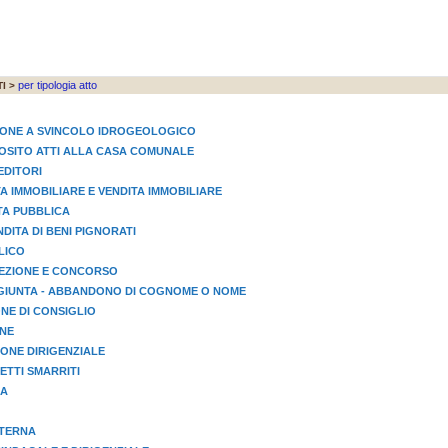
per tipologia atto
I >
IONE A SVINCOLO IDROGEOLOGICO
EPOSITO ATTI ALLA CASA COMUNALE
EDITORI
TA IMMOBILIARE E VENDITA IMMOBILIARE
STA PUBBLICA
NDITA DI BENI PIGNORATI
LICO
LEZIONE E CONCORSO
GIUNTA - ABBANDONO DI COGNOME O NOME
NE DI CONSIGLIO
ONE
ONE DIRIGENZIALE
TTI SMARRITI
IA
STERNA