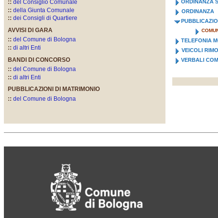
::
del Consiglio Comunale
ORDINANZA S
::
della Giunta Comunale
ORDINANZA
::
dei Consigli di Quartiere
PUBBLICAZIO
AVVISI DI GARA
COMUN
::
del Comune di Bologna
TELEFONIA M
::
di altri Enti
VEICOLI RIM
BANDI DI CONCORSO
VERBALI COM
::
del Comune di Bologna
::
di altri Enti
PUBBLICAZIONI DI MATRIMONIO
::
del Comune di Bologna