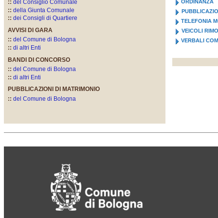
::
del Consiglio Comunale
ORDINANZA
::
della Giunta Comunale
PUBBLICAZIO
::
dei Consigli di Quartiere
TELEFONIA M
AVVISI DI GARA
VEICOLI RIM
::
del Comune di Bologna
VERBALI COM
::
di altri Enti
BANDI DI CONCORSO
::
del Comune di Bologna
::
di altri Enti
PUBBLICAZIONI DI MATRIMONIO
::
del Comune di Bologna