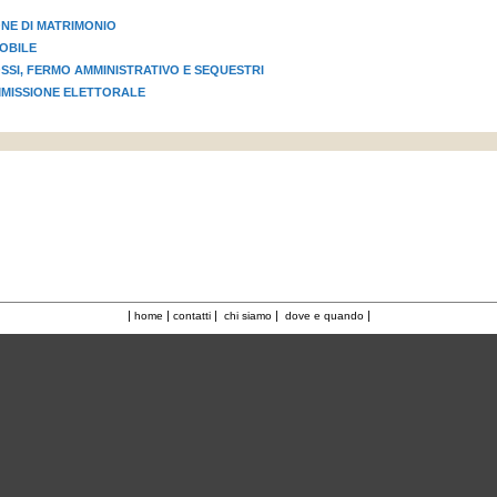
NE DI MATRIMONIO
OBILE
OSSI, FERMO AMMINISTRATIVO E SEQUESTRI
MISSIONE ELETTORALE
|
|
|
|
|
home
contatti
chi siamo
dove e quando