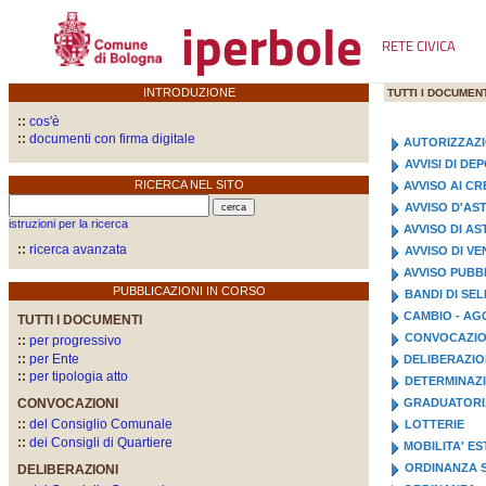
iperbole
RETE CIVICA
INTRODUZIONE
TUTTI I DOCUMENT
::
cos'è
::
documenti con firma digitale
AUTORIZZAZ
AVVISI DI D
RICERCA NEL SITO
AVVISO AI CR
AVVISO D'AS
istruzioni per la ricerca
AVVISO DI A
::
ricerca avanzata
AVVISO DI VE
AVVISO PUBB
PUBBLICAZIONI IN CORSO
BANDI DI SE
CAMBIO - AG
TUTTI I DOCUMENTI
CONVOCAZIO
::
per progressivo
::
per Ente
DELIBERAZI
::
per tipologia atto
DETERMINAZI
CONVOCAZIONI
GRADUATORI
::
del Consiglio Comunale
LOTTERIE
::
dei Consigli di Quartiere
MOBILITA' E
ORDINANZA S
DELIBERAZIONI