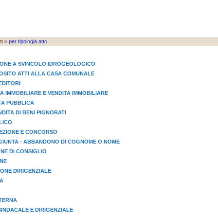
per tipologia atto
I >
IONE A SVINCOLO IDROGEOLOGICO
EPOSITO ATTI ALLA CASA COMUNALE
EDITORI
TA IMMOBILIARE E VENDITA IMMOBILIARE
STA PUBBLICA
NDITA DI BENI PIGNORATI
LICO
LEZIONE E CONCORSO
GIUNTA - ABBANDONO DI COGNOME O NOME
NE DI CONSIGLIO
ONE
ONE DIRIGENZIALE
A
STERNA
INDACALE E DIRIGENZIALE