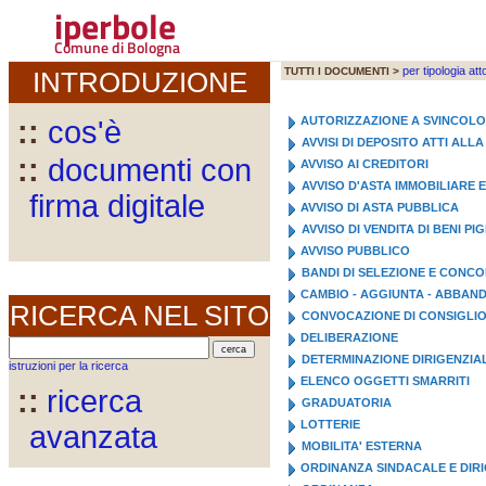
iperbole
Comune di Bologna
per tipologia att
TUTTI I DOCUMENTI >
INTRODUZIONE
AUTORIZZAZIONE A SVINCOL
::
cos'è
AVVISI DI DEPOSITO ATTI AL
::
documenti con
AVVISO AI CREDITORI
AVVISO D'ASTA IMMOBILIARE 
firma digitale
AVVISO DI ASTA PUBBLICA
AVVISO DI VENDITA DI BENI PI
AVVISO PUBBLICO
BANDI DI SELEZIONE E CONC
CAMBIO - AGGIUNTA - ABBA
RICERCA NEL SITO
CONVOCAZIONE DI CONSIGLI
DELIBERAZIONE
DETERMINAZIONE DIRIGENZIA
istruzioni per la ricerca
ELENCO OGGETTI SMARRITI
::
ricerca
GRADUATORIA
LOTTERIE
avanzata
MOBILITA' ESTERNA
ORDINANZA SINDACALE E DIR