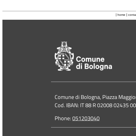
|
|
home
conta
Contacts
Comune di Bologna, Piazza Maggio
Cod. IBAN: IT 88 R 02008 02435 
Phone:
051203040