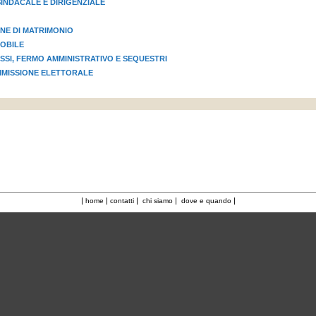
INDACALE E DIRIGENZIALE
NE DI MATRIMONIO
OBILE
OSSI, FERMO AMMINISTRATIVO E SEQUESTRI
MMISSIONE ELETTORALE
|
|
|
|
|
home
contatti
chi siamo
dove e quando