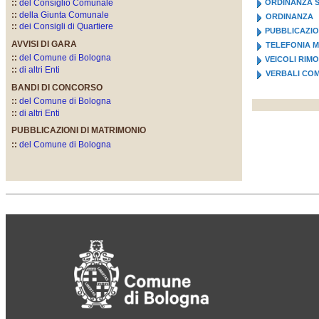
::
del Consiglio Comunale
ORDINANZA S
::
della Giunta Comunale
ORDINANZA
::
dei Consigli di Quartiere
PUBBLICAZIO
AVVISI DI GARA
TELEFONIA M
::
del Comune di Bologna
VEICOLI RIM
::
di altri Enti
VERBALI CO
BANDI DI CONCORSO
::
del Comune di Bologna
::
di altri Enti
PUBBLICAZIONI DI MATRIMONIO
::
del Comune di Bologna