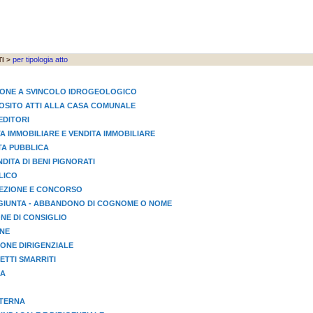
per tipologia atto
I >
IONE A SVINCOLO IDROGEOLOGICO
EPOSITO ATTI ALLA CASA COMUNALE
EDITORI
TA IMMOBILIARE E VENDITA IMMOBILIARE
STA PUBBLICA
NDITA DI BENI PIGNORATI
LICO
LEZIONE E CONCORSO
GIUNTA - ABBANDONO DI COGNOME O NOME
NE DI CONSIGLIO
ONE
ONE DIRIGENZIALE
TTI SMARRITI
IA
STERNA