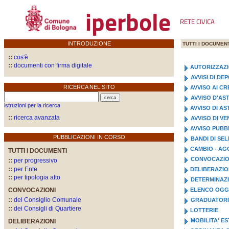
iperbole
RETE CIVICA
INTRODUZIONE
TUTTI I DOCUMENT
::
cos'è
::
documenti con firma digitale
AUTORIZZAZ
AVVISI DI D
RICERCA NEL SITO
AVVISO AI CR
AVVISO D'AS
istruzioni per la ricerca
AVVISO DI A
::
ricerca avanzata
AVVISO DI VE
AVVISO PUBB
PUBBLICAZIONI IN CORSO
BANDI DI SE
CAMBIO - AG
TUTTI I DOCUMENTI
CONVOCAZIO
::
per progressivo
::
per Ente
DELIBERAZI
::
per tipologia atto
DETERMINAZI
CONVOCAZIONI
ELENCO OGGE
::
del Consiglio Comunale
GRADUATOR
::
dei Consigli di Quartiere
LOTTERIE
MOBILITA' E
DELIBERAZIONI