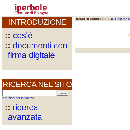
iperbole
Comune di Bologna
del Comune d
BANDI DI CONCORSO >
INTRODUZIONE
::
cos'è
::
documenti con
firma digitale
RICERCA NEL SITO
istruzioni per la ricerca
::
ricerca
avanzata