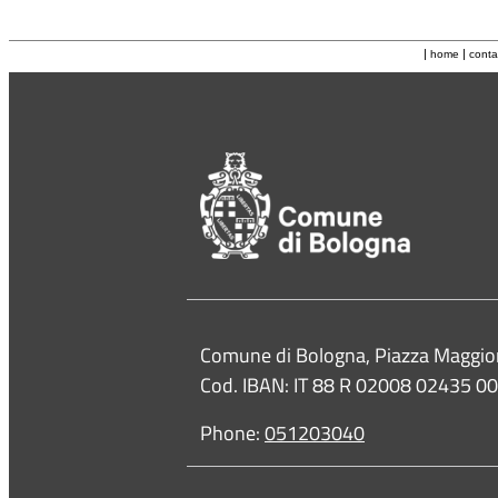
|
|
home
conta
Contacts
Comune di Bologna, Piazza Maggio
Cod. IBAN: IT 88 R 02008 02435 
Phone:
051203040